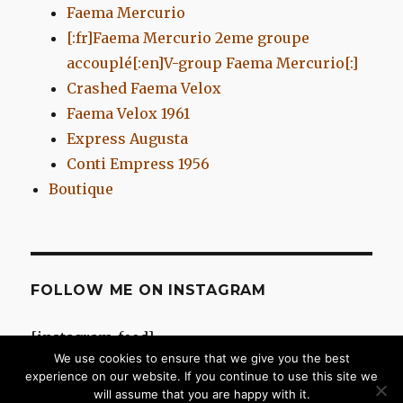
Faema Mercurio
[:fr]Faema Mercurio 2eme groupe
accouplé[:en]V-group Faema Mercurio[:]
Crashed Faema Velox
Faema Velox 1961
Express Augusta
Conti Empress 1956
Boutique
FOLLOW ME ON INSTAGRAM
[instagram-feed]
We use cookies to ensure that we give you the best
experience on our website. If you continue to use this site we
will assume that you are happy with it.