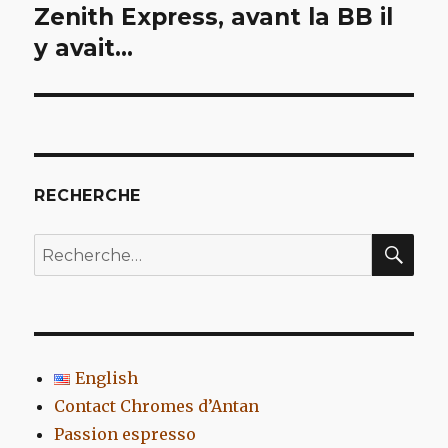
de
Zenith Express, avant la BB il
y avait…
l’article
RECHERCHE
REC
Recherche
pour
:
English
Contact Chromes d’Antan
Passion espresso