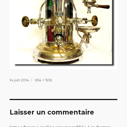
Publié
Taille
14 juin 2014
654 × 506
le
réelle
Laisser un commentaire