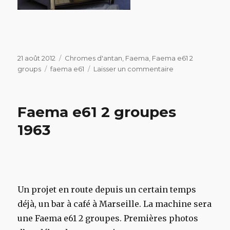
Publié
Catégories
21 août 2012
Chromes d'antan
,
Faema
,
Faema e61 2
le
Étiquettes
sur
groups
faema e61
Laisser un commentaire
Faema
e61
2
Faema e61 2 groupes
groupes
1963
Un projet en route depuis un certain temps
déjà, un bar à café à Marseille. La machine sera
une Faema e61 2 groupes. Premières photos