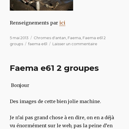
Renseignements par
ici
Publié
Catégories
5 mai 2013
Chromes d'antan
,
Faema
,
Faema e61 2
le
Étiquettes
sur
groups
faema e61
Laisser un commentaire
Faema
e61
2
Faema e61 2 groupes
groupes
Bonjour
Des images de cette bien jolie machine.
Je n’ai pas grand chose à en dire, on en a déjà
vu énormément sur le web, pas la peine d’en