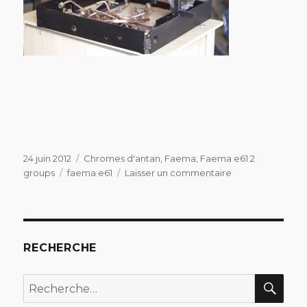
Publié
Catégories
24 juin 2012
Chromes d'antan
,
Faema
,
Faema e61 2
le
Étiquettes
sur
groups
faema e61
Laisser un commentaire
Faema
e61
2
groupes
1963
RECHERCHE
REC
Recherche
pour