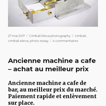
Publié
Catégories
Étiquettes
27 mai 2017
Cimbali Eleva photography
cimbali
,
le
sur
cimbali eleva
,
photo essay
4 commentaires
Cimbali
Eleva,
soins
Ancienne machine a cafe
et
essai
– achat au meilleur prix
photo…
Ancienne machine a cafe de
bar, au meilleur prix du marché.
Paiement rapide et enlèvement
sur place.