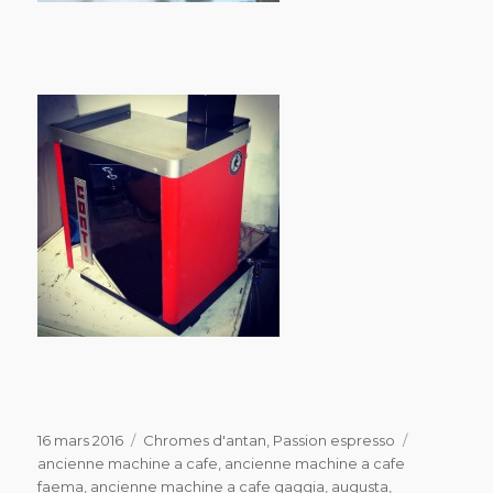
Publié
Catégories
Étiquettes
16 mars 2016
Chromes d'antan
,
Passion espresso
le
ancienne machine a cafe
,
ancienne machine a cafe
faema
,
ancienne machine a cafe gaggia
,
augusta
,