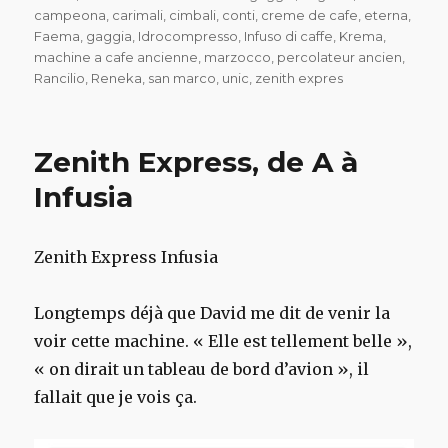
campeona
,
carimali
,
cimbali
,
conti
,
creme de cafe
,
eterna
,
Faema
,
gaggia
,
Idrocompresso
,
Infuso di caffe
,
Krema
,
machine a cafe ancienne
,
marzocco
,
percolateur ancien
,
Rancilio
,
Reneka
,
san marco
,
unic
,
zenith expres
Zenith Express, de A à
Infusia
Zenith Express Infusia
Longtemps déjà que David me dit de venir la
voir cette machine. « Elle est tellement belle »,
« on dirait un tableau de bord d’avion », il
fallait que je vois ça.