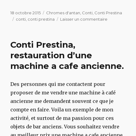
Publié
Catégories
18 octobre 2015
Chromes d'antan
,
Conti
,
Conti Prestina
le
Étiquettes
sur
conti
,
conti prestina
Laisser un commentaire
Conti
Prestina
Conti Prestina,
restauration d’une
machine a cafe ancienne.
Des personnes qui me contactent pour
proposer de me vendre une machine à café
ancienne me demandent souvent ce que je
compte en faire. Voila un exemple de mon
activité, et surtout de ma passion pour ces
objets de bar anciens. Vous souhaitez vendre
au meilleur prix une machine a cafe ancienne,