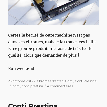
Certes la beauté de cette machine n’est pas
dans ses chromes, mais je la trouve très belle.
Et ce groupe produit une tasse de très haute
qualité, alors que demander de plus !
Bon weekend
Publié
Catégories
23 octobre 2015
Chromes d'antan
,
Conti
,
Conti Prestina
le
Étiquettes
sur
conti
,
conti prestina
4 commentaires
Conti
Prestina
Conti Prestina