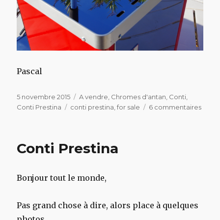
Pascal
Publié
Catégories
5 novembre 2015
A vendre
,
Chromes d'antan
,
Conti
,
le
Étiquettes
sur
Conti Prestina
conti prestina
,
for sale
6 commentaires
Conti
Prest
Conti Prestina
Bonjour tout le monde,
Pas grand chose à dire, alors place à quelques
photos…