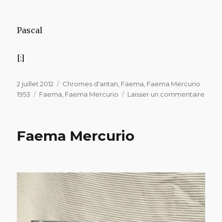
Pascal
[:]
Publié
Catégories
2 juillet 2012
Chromes d'antan
,
Faema
,
Faema Mercurio
le
Étiquettes
sur
1953
Faema
,
Faema Mercurio
Laisser un commentaire
Fae
Merc
1ere
Faema Mercurio
géné