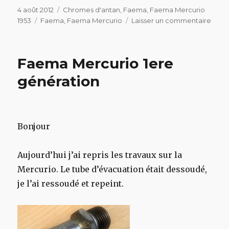
Publié
Catégories
4 août 2012
Chromes d'antan
,
Faema
,
Faema Mercurio
le
Étiquettes
sur
1953
Faema
,
Faema Mercurio
Laisser un commentaire
Fae
Merc
1953
Faema Mercurio 1ere
génération
Bonjour
Aujourd’hui j’ai repris les travaux sur la
Mercurio. Le tube d’évacuation était dessoudé,
je l’ai ressoudé et repeint.