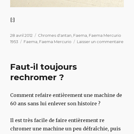
[:]
Publié
Catégories
28 avril 2012
Chromes d'antan
,
Faema
,
Faema Mercurio
le
Étiquettes
sur
1953
Faema
,
Faema Mercurio
Laisser un commentaire
Fae
Merc
Faut-il toujours
rechromer ?
Comment refaire entièrement une machine de
60 ans sans lui enlever son histoire ?
Il est très facile de faire entièrement re
chromer une machine un peu défraîchie, puis