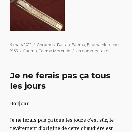
Publié
Catégories
4 mars 2012
Chromes d'antan
,
Faema
,
Faema Mercurio
le
Étiquettes
sur
1953
Faema
,
Faema Mercurio
Un commentaire
Nez
avant
de
Je ne ferais pas ça tous
Mercurio
et
les jours
son
plexiglass
Bonjour
Je ne ferais pas ça tous les jours c’est sûr, le
revêtement d’origine de cette chaudière est