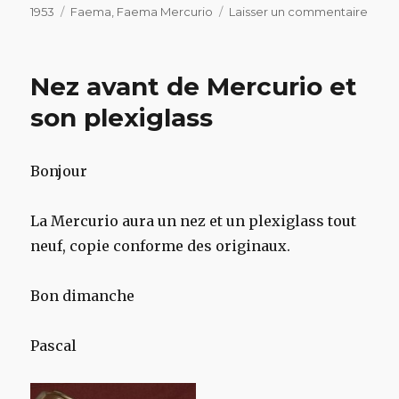
le
Étiquettes
sur
1953
Faema
,
Faema Mercurio
Laisser un commentaire
Faut-
il
toujo
Nez avant de Mercurio et
rech
?
son plexiglass
Bonjour
La Mercurio aura un nez et un plexiglass tout
neuf, copie conforme des originaux.
Bon dimanche
Pascal