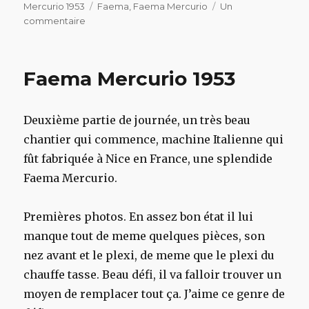
le
Étiquettes
Mercurio 1953
Faema
,
Faema Mercurio
Un
sur
commentaire
Je
ne
ferais
Faema Mercurio 1953
pas
ça
tous
Deuxième partie de journée, un très beau
les
jours
chantier qui commence, machine Italienne qui
fût fabriquée à Nice en France, une splendide
Faema Mercurio.
Premières photos. En assez bon état il lui
manque tout de meme quelques pièces, son
nez avant et le plexi, de meme que le plexi du
chauffe tasse. Beau défi, il va falloir trouver un
moyen de remplacer tout ça. J’aime ce genre de