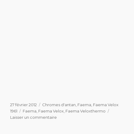
Publié
Catégories
27 février 2012
Chromes d'antan
,
Faema
,
Faema Velox
le
Étiquettes
1961
Faema
,
Faema Velox
,
Faema Veloxthermo
sur
Laisser un commentaire
Elle
est