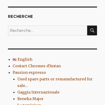
Velox
1961
RECHERCHE
REC
Recherche
pour
:
English
Contact Chromes d’Antan
Passion espresso
Used spare parts or remanufactured for
sale…
Gaggia Internazionale
Reneka Major