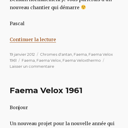
nouveau chantier qui démarre
Pascal
de « Faema Velox 1961 »
Continuer la lecture
Publié
Catégories
19 janvier 2012
Chromes d'antan
,
Faema
,
Faema Velox
le
Étiquettes
1961
Faema
,
Faema Velox
,
Faema Veloxthermo
sur
Laisser un commentaire
Faema
Velox
1961
Faema Velox 1961
Bonjour
Un nouveau projet pour la nouvelle année qui