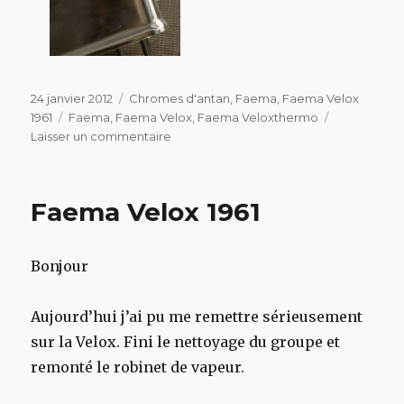
Publié
Catégories
24 janvier 2012
Chromes d'antan
,
Faema
,
Faema Velox
le
Étiquettes
1961
Faema
,
Faema Velox
,
Faema Veloxthermo
sur
Laisser un commentaire
Faema
Velox
1961
Faema Velox 1961
Bonjour
Aujourd’hui j’ai pu me remettre sérieusement
sur la Velox. Fini le nettoyage du groupe et
remonté le robinet de vapeur.