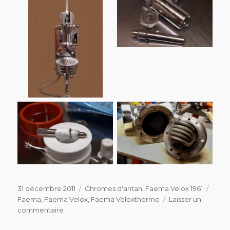
Publié
Catégories
Étiqu
31 décembre 2011
Chromes d'antan
,
Faema Velox 1961
le
Faema
,
Faema Velox
,
Faema Veloxthermo
Laisser un
sur
commentaire
Faema