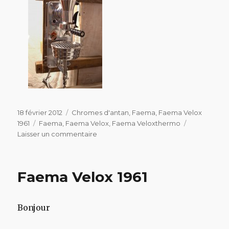
Publié
Catégories
18 février 2012
Chromes d'antan
,
Faema
,
Faema Velox
le
Étiquettes
1961
Faema
,
Faema Velox
,
Faema Veloxthermo
sur
Laisser un commentaire
Enfin
le
dégel
Faema Velox 1961
!
Bonjour