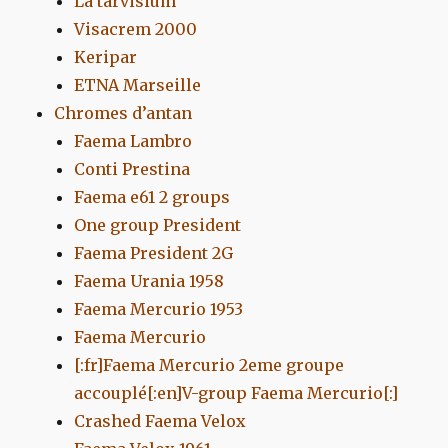
La tarvisium
Visacrem 2000
Keripar
ETNA Marseille
Chromes d’antan
Faema Lambro
Conti Prestina
Faema e61 2 groups
One group President
Faema President 2G
Faema Urania 1958
Faema Mercurio 1953
Faema Mercurio
[:fr]Faema Mercurio 2eme groupe
accouplé[:en]V-group Faema Mercurio[:]
Crashed Faema Velox