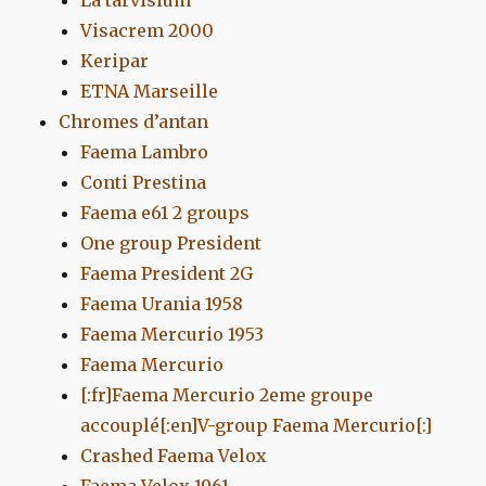
La tarvisium
Visacrem 2000
Keripar
ETNA Marseille
Chromes d’antan
Faema Lambro
Conti Prestina
Faema e61 2 groups
One group President
Faema President 2G
Faema Urania 1958
Faema Mercurio 1953
Faema Mercurio
[:fr]Faema Mercurio 2eme groupe
accouplé[:en]V-group Faema Mercurio[:]
Crashed Faema Velox