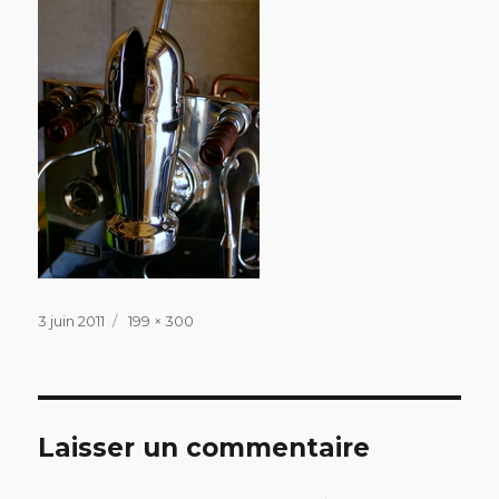
Publié
Taille
3 juin 2011
199 × 300
le
réelle
Laisser un commentaire