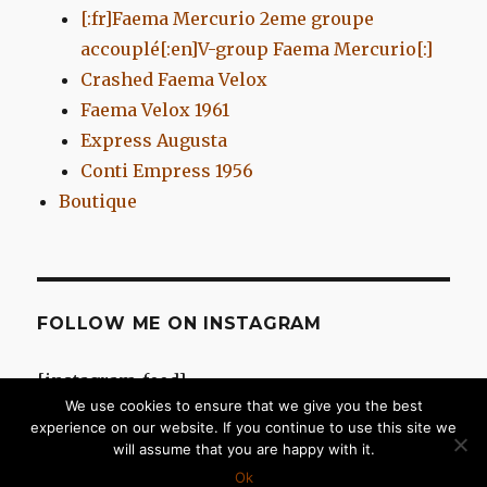
[:fr]Faema Mercurio 2eme groupe
accouplé[:en]V-group Faema Mercurio[:]
Crashed Faema Velox
Faema Velox 1961
Express Augusta
Conti Empress 1956
Boutique
FOLLOW ME ON INSTAGRAM
[instagram-feed]
We use cookies to ensure that we give you the best
experience on our website. If you continue to use this site we
will assume that you are happy with it.
Chromes d'Antan
Fièrement propulsé par WordPress
Ok