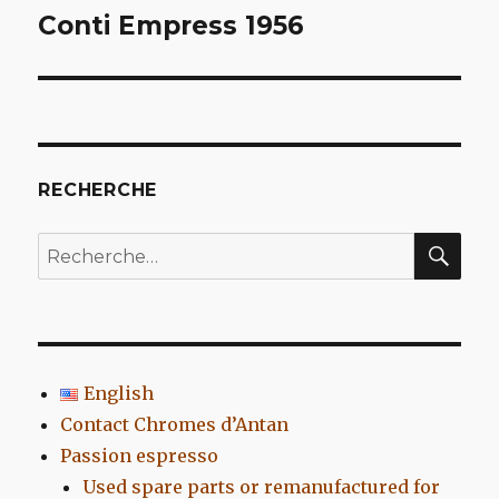
de
Conti Empress 1956
l’article
RECHERCHE
REC
Recherche
pour
:
English
Contact Chromes d’Antan
Passion espresso
Used spare parts or remanufactured for