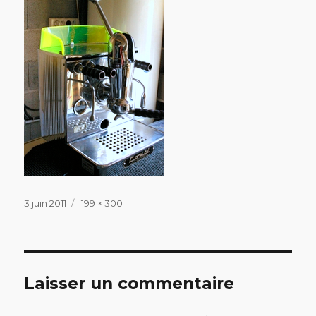
Publié
Taille
3 juin 2011
199 × 300
le
réelle
Laisser un commentaire