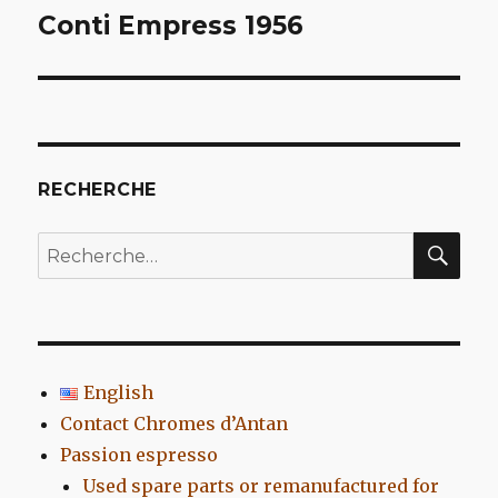
de
Conti Empress 1956
l’article
RECHERCHE
REC
Recherche
pour
:
English
Contact Chromes d’Antan
Passion espresso
Used spare parts or remanufactured for