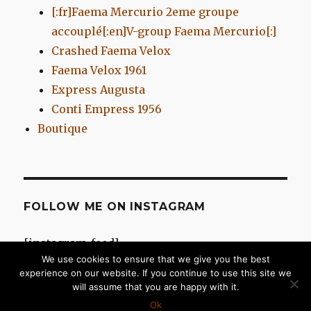
[:fr]Faema Mercurio 2eme groupe
accouplé[:en]V-group Faema Mercurio[:]
Crashed Faema Velox
Faema Velox 1961
Express Augusta
Conti Empress 1956
Boutique
FOLLOW ME ON INSTAGRAM
[instagram-feed]
We use cookies to ensure that we give you the best
experience on our website. If you continue to use this site we
will assume that you are happy with it.
Chromes d'Antan
Fièrement propulsé par WordPress
Ok