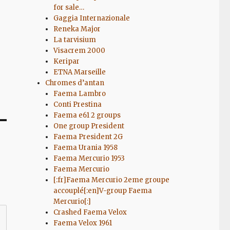
for sale…
Gaggia Internazionale
Reneka Major
La tarvisium
Visacrem 2000
Keripar
ETNA Marseille
Chromes d’antan
Faema Lambro
Conti Prestina
Faema e61 2 groups
One group President
Faema President 2G
Faema Urania 1958
Faema Mercurio 1953
Faema Mercurio
[:fr]Faema Mercurio 2eme groupe
accouplé[:en]V-group Faema
Mercurio[:]
Crashed Faema Velox
Faema Velox 1961