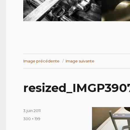
Image précédente
Image suivante
resized_IMGP390
Publié
3 juin 2011
le
Taille
300 × 199
réelle