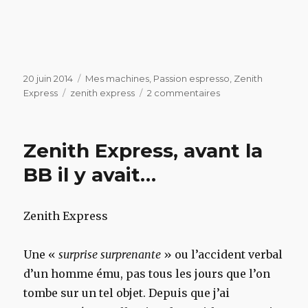
Publié
Catégories
20 juin 2014
Mes machines
,
Passion espresso
,
Zenith
le
Étiquettes
sur
Express
zenith express
2 commentaires
Zenith
Express,
avant
Zenith Express, avant la
la
BB
BB il y avait…
il
y
avait…
Zenith Express
Une «
surprise surprenante
» ou l’accident verbal
d’un homme ému, pas tous les jours que l’on
tombe sur un tel objet. Depuis que j’ai