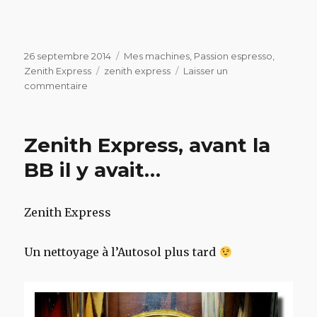
Publié
Catégories
26 septembre 2014
Mes machines
,
Passion espresso
,
le
Étiquettes
Zenith Express
zenith express
Laisser un
sur
commentaire
Zenith
Express,
de
Zenith Express, avant la
A
à
BB il y avait…
Infusia
Zenith Express
Un nettoyage à l’Autosol plus tard