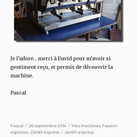
Je l’adore… merci à David pour m’avoir si
gentiment reçu, et permis de découvrir la
machine.
Pascal
Auteur
Publié
Catégories
Pascal
26 septembre 2014
Mes machines
,
Passion
le
Étiquettes
espresso
,
Zenith Express
zenith express