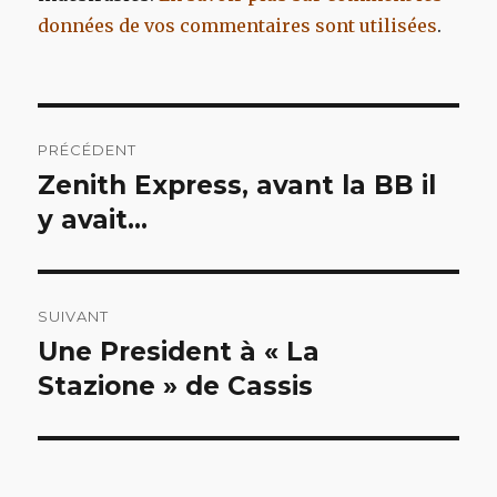
données de vos commentaires sont utilisées
.
Navigation
PRÉCÉDENT
de
Zenith Express, avant la BB il
Article
précédent :
y avait…
l’article
SUIVANT
Une President à « La
Article
suivant :
Stazione » de Cassis