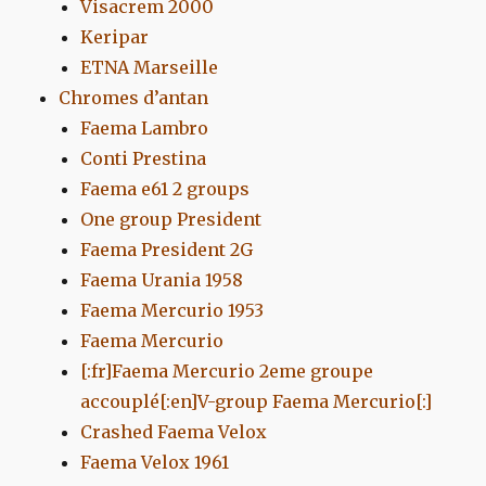
Visacrem 2000
Keripar
ETNA Marseille
Chromes d’antan
Faema Lambro
Conti Prestina
Faema e61 2 groups
One group President
Faema President 2G
Faema Urania 1958
Faema Mercurio 1953
Faema Mercurio
[:fr]Faema Mercurio 2eme groupe
accouplé[:en]V-group Faema Mercurio[:]
Crashed Faema Velox
Faema Velox 1961