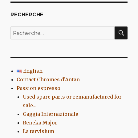
RECHERCHE
REC
Recherche
pour
:
English
Contact Chromes d’Antan
Passion espresso
Used spare parts or remanufactured for
sale…
Gaggia Internazionale
Reneka Major
La tarvisium