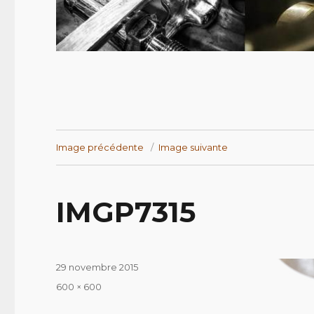
Image précédente
Image suivante
IMGP7315
Publié
29 novembre 2015
le
Taille
600 × 600
réelle