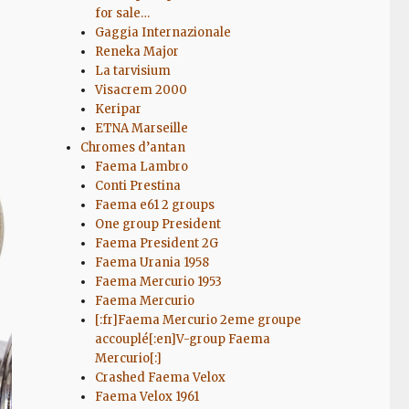
for sale…
Gaggia Internazionale
Reneka Major
La tarvisium
Visacrem 2000
Keripar
ETNA Marseille
Chromes d’antan
Faema Lambro
Conti Prestina
Faema e61 2 groups
One group President
Faema President 2G
Faema Urania 1958
Faema Mercurio 1953
Faema Mercurio
[:fr]Faema Mercurio 2eme groupe
accouplé[:en]V-group Faema
Mercurio[:]
Crashed Faema Velox
Faema Velox 1961