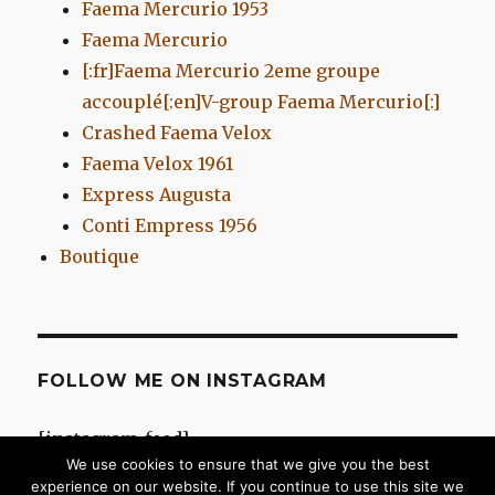
Faema Mercurio 1953
Faema Mercurio
[:fr]Faema Mercurio 2eme groupe
accouplé[:en]V-group Faema Mercurio[:]
Crashed Faema Velox
Faema Velox 1961
Express Augusta
Conti Empress 1956
Boutique
FOLLOW ME ON INSTAGRAM
[instagram-feed]
We use cookies to ensure that we give you the best
experience on our website. If you continue to use this site we