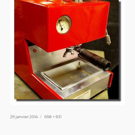
Publié
Taille
29 janvier 2014
658 × 631
le
réelle