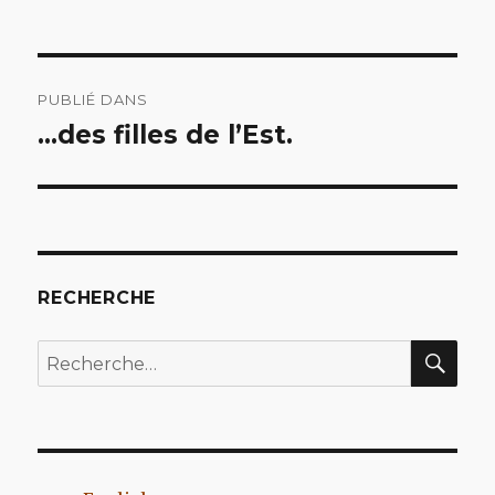
Navigation
PUBLIÉ DANS
de
…des filles de l’Est.
l’article
RECHERCHE
REC
Recherche
pour
: