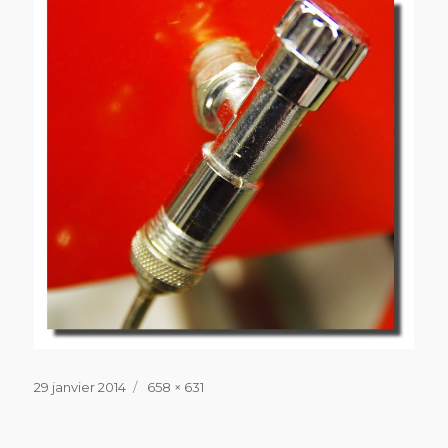
Publié
Taille
29 janvier 2014
658 × 631
le
réelle