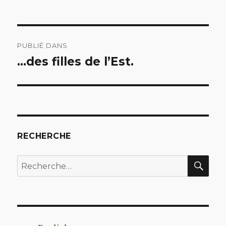
Navigation
PUBLIÉ DANS
de
…des filles de l’Est.
l’article
RECHERCHE
REC
Recherche
pour
: