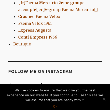
[:fr]Faema Mercurio 2eme groupe
accouplé[:en]V-group Faema Mercurio[:]
Crashed Faema Velox
Faema Velox 1961
Express Augusta
Conti Empress 1956
Boutique
FOLLOW ME ON INSTAGRAM
[instagram-feed]
We use cookies to ensure that we give you the best
experience on our website. If you continue to use this site we
will assume that you are happy with it.
Chromes d'Antan
Fièrement propulsé par WordPress
Ok