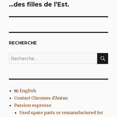
de
…des filles de l’Est.
l’article
RECHERCHE
REC
Recherche
pour
:
English
Contact Chromes d’Antan
Passion espresso
Used spare parts or remanufactured for