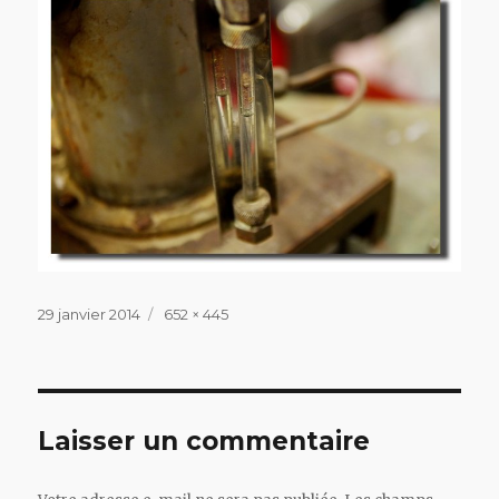
Publié
Taille
29 janvier 2014
652 × 445
le
réelle
Laisser un commentaire