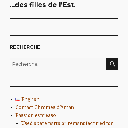
de
…des filles de l’Est.
l’article
RECHERCHE
REC
Recherche
pour
:
English
Contact Chromes d’Antan
Passion espresso
Used spare parts or remanufactured for