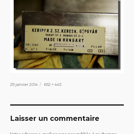
Publié
Taille
29 janvier 2014
652 × 445
le
réelle
Laisser un commentaire