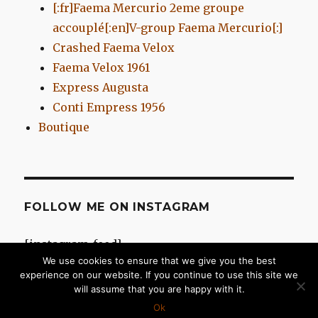
[:fr]Faema Mercurio 2eme groupe
accouplé[:en]V-group Faema Mercurio[:]
Crashed Faema Velox
Faema Velox 1961
Express Augusta
Conti Empress 1956
Boutique
FOLLOW ME ON INSTAGRAM
[instagram-feed]
We use cookies to ensure that we give you the best
experience on our website. If you continue to use this site we
will assume that you are happy with it.
Chromes d'Antan
Fièrement propulsé par WordPress
Ok