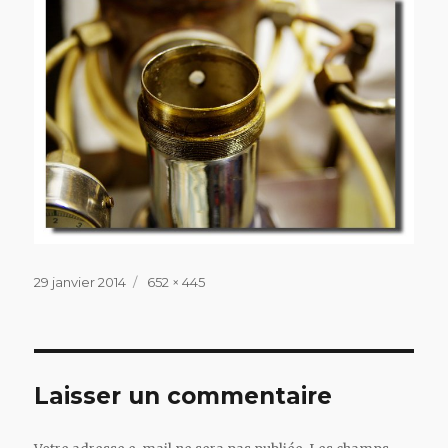
Publié
Taille
29 janvier 2014
652 × 445
le
réelle
Laisser un commentaire