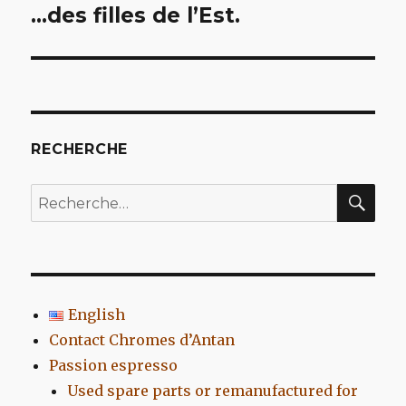
de
…des filles de l’Est.
l’article
RECHERCHE
REC
Recherche
pour
:
English
Contact Chromes d’Antan
Passion espresso
Used spare parts or remanufactured for