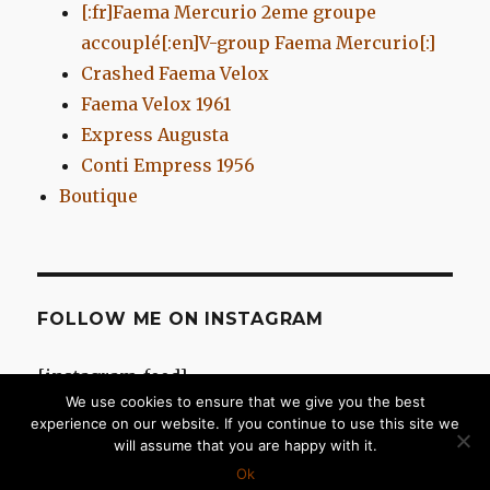
[:fr]Faema Mercurio 2eme groupe
accouplé[:en]V-group Faema Mercurio[:]
Crashed Faema Velox
Faema Velox 1961
Express Augusta
Conti Empress 1956
Boutique
FOLLOW ME ON INSTAGRAM
[instagram-feed]
We use cookies to ensure that we give you the best
experience on our website. If you continue to use this site we
will assume that you are happy with it.
Chromes d'Antan
Fièrement propulsé par WordPress
Ok