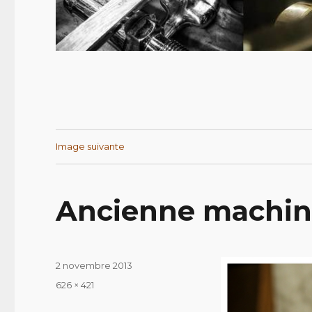
Image suivante
Ancienne machin
Publié
2 novembre 2013
le
Taille
626 × 421
réelle