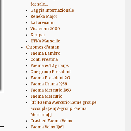
for sale…
Gaggia Internazionale
Reneka Major
La tarvisium
Visacrem 2000
Keripar
ETNA Marseille
Chromes d’antan
Faema Lambro
Conti Prestina
Faema e61 2 groups
One group President
Faema President 2G
Faema Urania 1958
Faema Mercurio 1953
Faema Mercurio
[:fr]Faema Mercurio 2eme groupe
accouplé[:en]V-group Faema
Mercurio[:]
Crashed Faema Velox
Faema Velox 1961