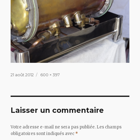
Publié
Taille
21 août 2012
600 × 397
le
réelle
Laisser un commentaire
Votre adresse e-mail ne sera pas publiée.
Les champs
obligatoires sont indiqués avec
*