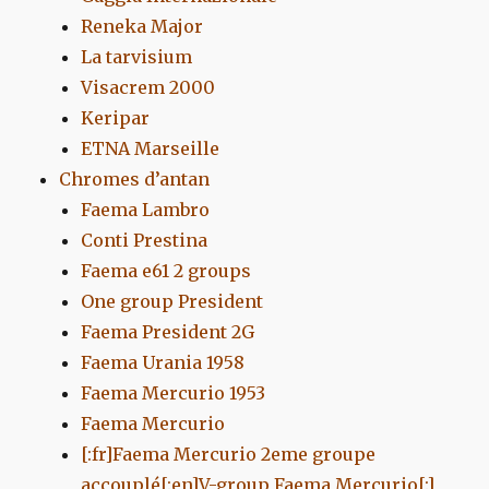
Reneka Major
La tarvisium
Visacrem 2000
Keripar
ETNA Marseille
Chromes d’antan
Faema Lambro
Conti Prestina
Faema e61 2 groups
One group President
Faema President 2G
Faema Urania 1958
Faema Mercurio 1953
Faema Mercurio
[:fr]Faema Mercurio 2eme groupe
accouplé[:en]V-group Faema Mercurio[:]