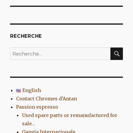
l’article
RECHERCHE
REC
Recherche
pour
:
English
Contact Chromes d’Antan
Passion espresso
Used spare parts or remanufactured for
sale…
Gaggia Internazionale