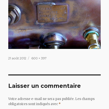
Publié
Taille
21 août 2012
600 × 397
le
réelle
Laisser un commentaire
Votre adresse e-mail ne sera pas publiée.
Les champs
obligatoires sont indiqués avec
*