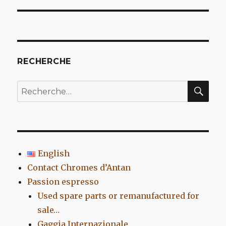
l’article
RECHERCHE
REC
Recherche
pour
:
English
Contact Chromes d’Antan
Passion espresso
Used spare parts or remanufactured for
sale…
Gaggia Internazionale