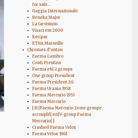
for sale…
Gaggia Internazionale
Reneka Major
La tarvisium
Visacrem 2000
Keripar
ETNA Marseille
Chromes d’antan
Faema Lambro
Conti Prestina
Faema e61 2 groups
One group President
Faema President 2G
Faema Urania 1958
Faema Mercurio 1953
Faema Mercurio
[:fr]Faema Mercurio 2eme groupe
accouplé[:en]V-group Faema
Mercurio[:]
Crashed Faema Velox
Faema Velox 1961