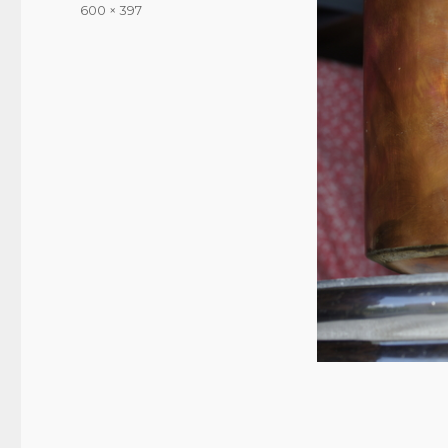
le
Taille
600 × 397
réelle