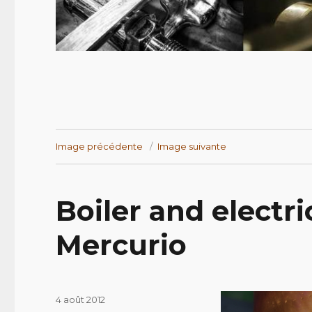
Image précédente
Image suivante
Boiler and electri
Mercurio
Publié
4 août 2012