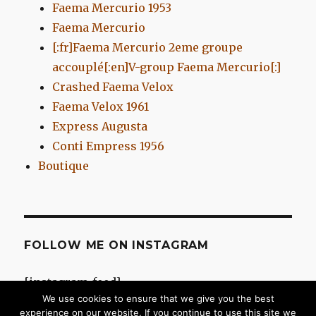
Faema Mercurio 1953
Faema Mercurio
[:fr]Faema Mercurio 2eme groupe
accouplé[:en]V-group Faema Mercurio[:]
Crashed Faema Velox
Faema Velox 1961
Express Augusta
Conti Empress 1956
Boutique
FOLLOW ME ON INSTAGRAM
[instagram-feed]
We use cookies to ensure that we give you the best
experience on our website. If you continue to use this site we