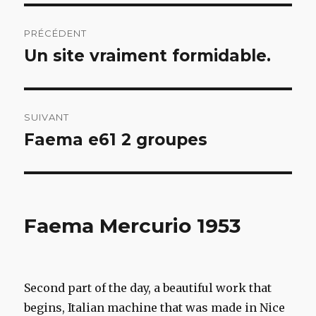
Navigation
PRÉCÉDENT
de
Un site vraiment formidable.
Article
précédent :
l’article
SUIVANT
Faema e61 2 groupes
Article
suivant :
Faema Mercurio 1953
Second part of the day, a beautiful work that
begins, Italian machine that was made ​​in Nice