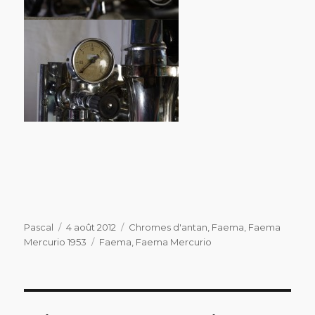
Auteur
Publié
Catégories
Pascal
4 août 2012
Chromes d'antan
,
Faema
,
Faema
le
Étiquettes
Mercurio 1953
Faema
,
Faema Mercurio