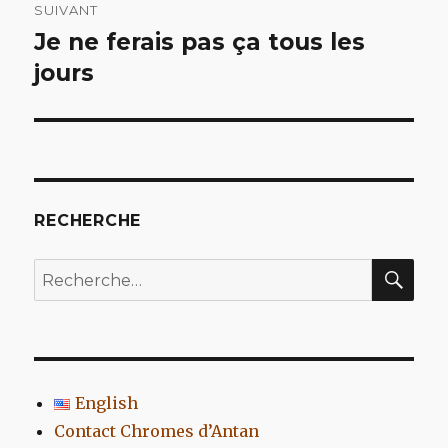
SUIVANT
Je ne ferais pas ça tous les
Article
suivant :
jours
RECHERCHE
REC
Recherche
pour
:
English
Contact Chromes d’Antan