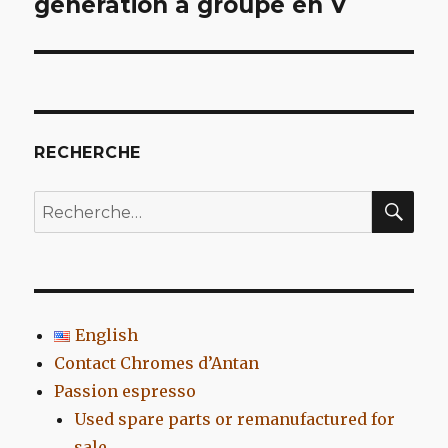
génération à groupe en V
l’article
RECHERCHE
REC
Recherche
pour
:
English
Contact Chromes d’Antan
Passion espresso
Used spare parts or remanufactured for
sale…