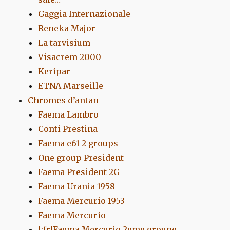
Gaggia Internazionale
Reneka Major
La tarvisium
Visacrem 2000
Keripar
ETNA Marseille
Chromes d’antan
Faema Lambro
Conti Prestina
Faema e61 2 groups
One group President
Faema President 2G
Faema Urania 1958
Faema Mercurio 1953
Faema Mercurio
[:fr]Faema Mercurio 2eme groupe