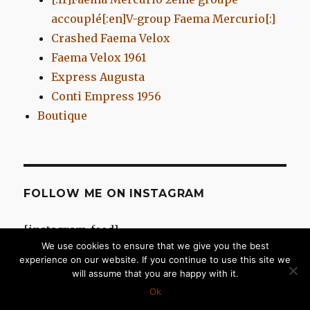
accouplé[:en]V-group Faema Mercurio[:]
Crashed Faema Velox
Faema Velox 1961
Express Augusta
Conti Empress 1956
Boutique
FOLLOW ME ON INSTAGRAM
[instagram-feed]
We use cookies to ensure that we give you the best
experience on our website. If you continue to use this site we
will assume that you are happy with it.
Chromes d'Antan
Fièrement propulsé par WordPress
Ok