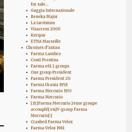
for sale…
Gaggia Internazionale
Reneka Major
La tarvisium
Visacrem 2000
Keripar
ETNA Marseille
Chromes d’antan
Faema Lambro
Conti Prestina
Faema e61 2 groups
One group President
Faema President 2G
Faema Urania 1958
Faema Mercurio 1953
Faema Mercurio
[:fr]Faema Mercurio 2eme groupe
accouplé[:en]V-group Faema
Mercurio[:]
Crashed Faema Velox
Faema Velox 1961