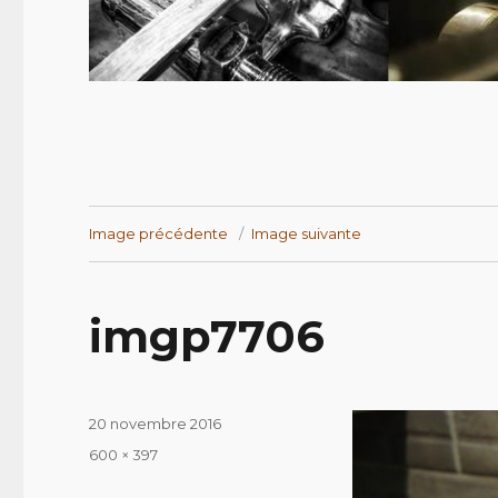
Image précédente
Image suivante
imgp7706
Publié
20 novembre 2016
le
Taille
600 × 397
réelle