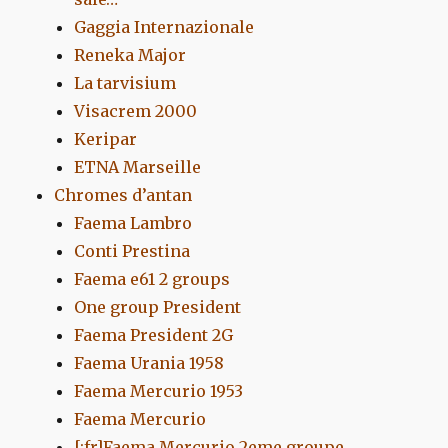
Gaggia Internazionale
Reneka Major
La tarvisium
Visacrem 2000
Keripar
ETNA Marseille
Chromes d’antan
Faema Lambro
Conti Prestina
Faema e61 2 groups
One group President
Faema President 2G
Faema Urania 1958
Faema Mercurio 1953
Faema Mercurio
[:fr]Faema Mercurio 2eme groupe