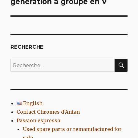
génération à groupe en V
l’article
RECHERCHE
REC
Recherche
pour
:
English
Contact Chromes d’Antan
Passion espresso
Used spare parts or remanufactured for
sale…