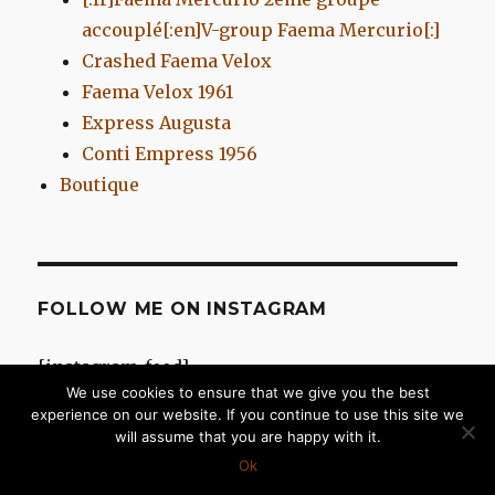
accouplé[:en]V-group Faema Mercurio[:]
Crashed Faema Velox
Faema Velox 1961
Express Augusta
Conti Empress 1956
Boutique
FOLLOW ME ON INSTAGRAM
[instagram-feed]
We use cookies to ensure that we give you the best
experience on our website. If you continue to use this site we
will assume that you are happy with it.
Chromes d'Antan
Fièrement propulsé par WordPress
Ok