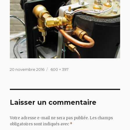
Publié
Taille
20 novembre 2016
600 × 397
le
réelle
Laisser un commentaire
Votre adresse e-mail ne sera pas publiée.
Les champs
obligatoires sont indiqués avec
*