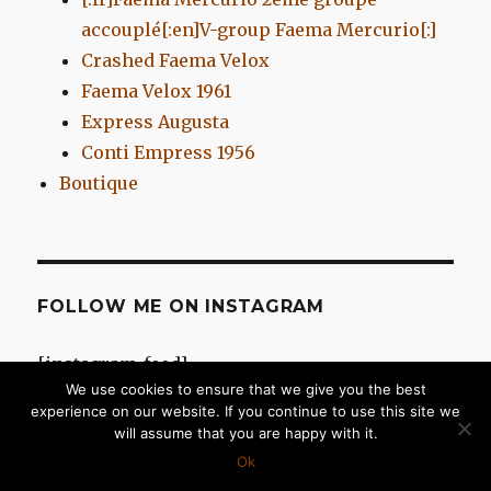
accouplé[:en]V-group Faema Mercurio[:]
Crashed Faema Velox
Faema Velox 1961
Express Augusta
Conti Empress 1956
Boutique
FOLLOW ME ON INSTAGRAM
[instagram-feed]
We use cookies to ensure that we give you the best
experience on our website. If you continue to use this site we
will assume that you are happy with it.
Chromes d'Antan
Fièrement propulsé par WordPress
Ok