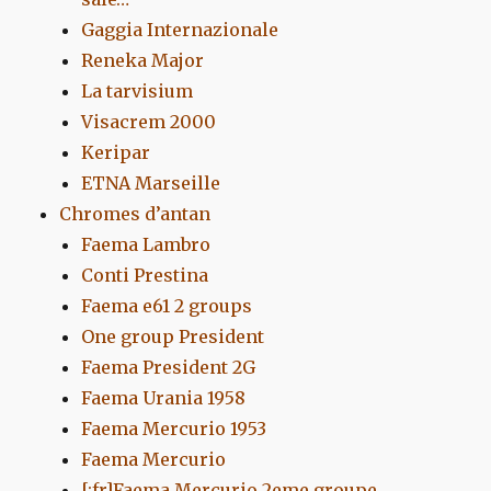
Gaggia Internazionale
Reneka Major
La tarvisium
Visacrem 2000
Keripar
ETNA Marseille
Chromes d’antan
Faema Lambro
Conti Prestina
Faema e61 2 groups
One group President
Faema President 2G
Faema Urania 1958
Faema Mercurio 1953
Faema Mercurio
[:fr]Faema Mercurio 2eme groupe