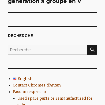
génération à groupe en V
l’article
RECHERCHE
REC
Recherche
pour
:
English
Contact Chromes d’Antan
Passion espresso
Used spare parts or remanufactured for
sale…