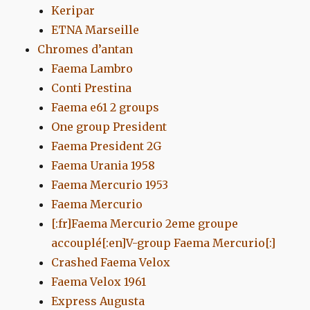
Keripar
ETNA Marseille
Chromes d’antan
Faema Lambro
Conti Prestina
Faema e61 2 groups
One group President
Faema President 2G
Faema Urania 1958
Faema Mercurio 1953
Faema Mercurio
[:fr]Faema Mercurio 2eme groupe
accouplé[:en]V-group Faema Mercurio[:]
Crashed Faema Velox
Faema Velox 1961
Express Augusta