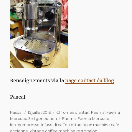
Renseignements via la
page contact du blog
Pascal
Auteur
Publié
Catégories
Pascal
15 juillet 2013
Chromes d'antan
,
Faema
,
Faema
le
Étiquettes
Mercurio 3rd generation
Faema
,
Faema Mercurio
,
Idrocompresso
,
Infuso di caffe
,
restauration machine cafe
ancienne
,
vintage coffee machine restoration