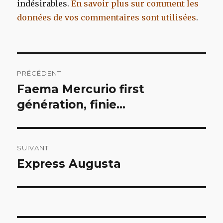
indésirables.
En savoir plus sur comment les
données de vos commentaires sont utilisées
.
Navigation
PRÉCÉDENT
de
Faema Mercurio first
Article
précédent :
génération, finie…
l’article
SUIVANT
Express Augusta
Article
suivant :