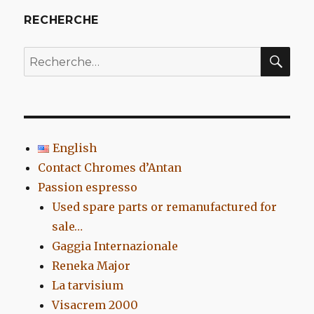
RECHERCHE
REC
Recherche
pour
:
English
Contact Chromes d’Antan
Passion espresso
Used spare parts or remanufactured for
sale…
Gaggia Internazionale
Reneka Major
La tarvisium
Visacrem 2000