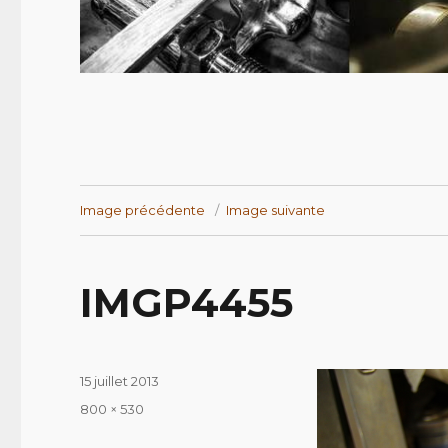
Image précédente
Image suivante
IMGP4455
Publié
15 juillet 2013
le
Taille
800 × 530
réelle