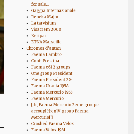
for sale…
Gaggia Internazionale
Reneka Major
La tarvisium
Visacrem 2000
Keripar
ETNA Marseille
Chromes d’antan
Faema Lambro
Conti Prestina
Faema e61 2 groups
One group President
Faema President 2G
Faema Urania 1958
Faema Mercurio 1953
Faema Mercurio
[:fr]Faema Mercurio 2eme groupe
accouplé[:en]V-group Faema
Mercurio[:]
Crashed Faema Velox
Faema Velox 1961