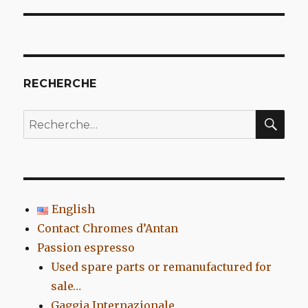
l’article
RECHERCHE
REC
Recherche
pour
:
English
Contact Chromes d’Antan
Passion espresso
Used spare parts or remanufactured for
sale…
Gaggia Internazionale