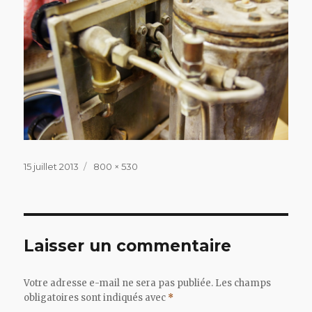
Publié
Taille
15 juillet 2013
800 × 530
le
réelle
Laisser un commentaire
Votre adresse e-mail ne sera pas publiée.
Les champs
obligatoires sont indiqués avec
*