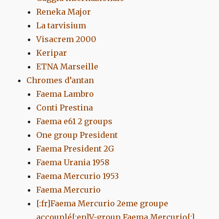
Reneka Major
La tarvisium
Visacrem 2000
Keripar
ETNA Marseille
Chromes d’antan
Faema Lambro
Conti Prestina
Faema e61 2 groups
One group President
Faema President 2G
Faema Urania 1958
Faema Mercurio 1953
Faema Mercurio
[:fr]Faema Mercurio 2eme groupe
accouplé[:en]V-group Faema Mercurio[:]