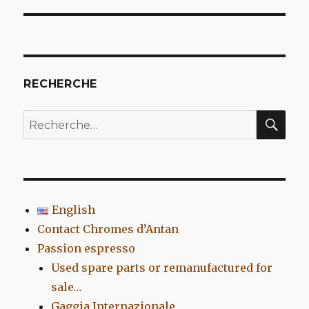
l’article
RECHERCHE
REC
Recherche
pour
:
English
Contact Chromes d’Antan
Passion espresso
Used spare parts or remanufactured for
sale…
Gaggia Internazionale