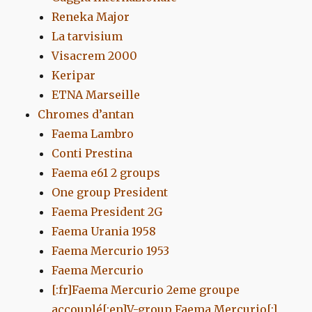
Reneka Major
La tarvisium
Visacrem 2000
Keripar
ETNA Marseille
Chromes d’antan
Faema Lambro
Conti Prestina
Faema e61 2 groups
One group President
Faema President 2G
Faema Urania 1958
Faema Mercurio 1953
Faema Mercurio
[:fr]Faema Mercurio 2eme groupe
accouplé[:en]V-group Faema Mercurio[:]