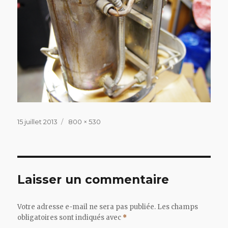
Publié
Taille
15 juillet 2013
800 × 530
le
réelle
Laisser un commentaire
Votre adresse e-mail ne sera pas publiée.
Les champs
obligatoires sont indiqués avec
*