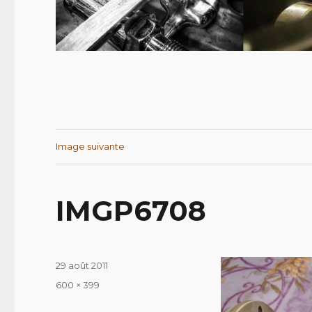
Image suivante
IMGP6708
Publié
29 août 2011
le
Taille
600 × 399
réelle