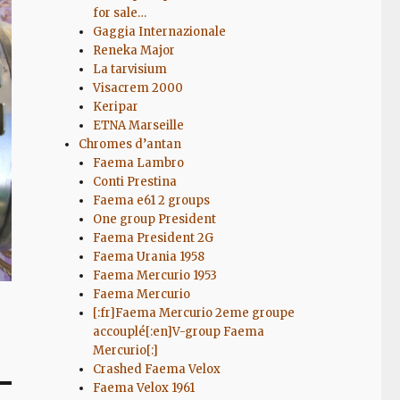
for sale…
Gaggia Internazionale
Reneka Major
La tarvisium
Visacrem 2000
Keripar
ETNA Marseille
Chromes d’antan
Faema Lambro
Conti Prestina
Faema e61 2 groups
One group President
Faema President 2G
Faema Urania 1958
Faema Mercurio 1953
Faema Mercurio
[:fr]Faema Mercurio 2eme groupe
accouplé[:en]V-group Faema
Mercurio[:]
Crashed Faema Velox
Faema Velox 1961