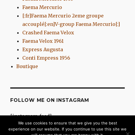
Faema Mercurio
[:fr]Faema Mercurio 2eme groupe
accouplé[:en]V-group Faema Mercurio[:]
Crashed Faema Velox
Faema Velox 1961
Express Augusta
Conti Empress 1956
Boutique
FOLLOW ME ON INSTAGRAM
[instagram-feed]
We use cookies to ensure that we give you the best
experience on our website. If you continue to use this site we