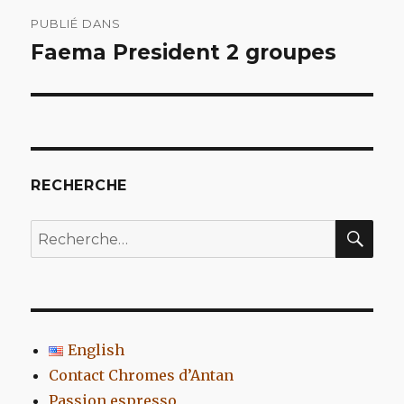
Navigation
PUBLIÉ DANS
de
Faema President 2 groupes
l’article
RECHERCHE
REC
Recherche
pour
:
English
Contact Chromes d’Antan
Passion espresso