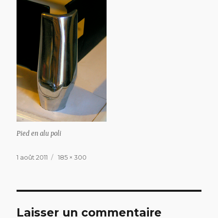
Pied en alu poli
Publié
Taille
1 août 2011
185 × 300
le
réelle
Laisser un commentaire