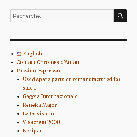
REC
Recherche
pour
:
English
Contact Chromes d’Antan
Passion espresso
Used spare parts or remanufactured for
sale…
Gaggia Internazionale
Reneka Major
La tarvisium
Visacrem 2000
Keripar