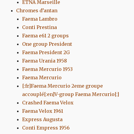
ETNA Marseille
Chromes d’antan
Faema Lambro
Conti Prestina
Faema e61 2 groups
One group President
Faema President 2G
Faema Urania 1958
Faema Mercurio 1953
Faema Mercurio
[:fr]Faema Mercurio 2eme groupe
accouplé[:en]V-group Faema Mercurio[:]
Crashed Faema Velox
Faema Velox 1961
Express Augusta
Conti Empress 1956