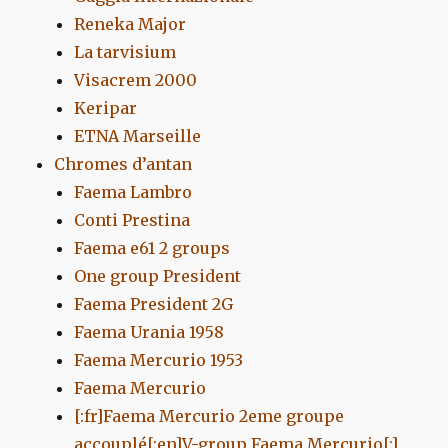
Reneka Major
La tarvisium
Visacrem 2000
Keripar
ETNA Marseille
Chromes d’antan
Faema Lambro
Conti Prestina
Faema e61 2 groups
One group President
Faema President 2G
Faema Urania 1958
Faema Mercurio 1953
Faema Mercurio
[:fr]Faema Mercurio 2eme groupe
accouplé[:en]V-group Faema Mercurio[:]