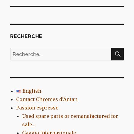
l’article
RECHERCHE
REC
Recherche
pour
:
English
Contact Chromes d’Antan
Passion espresso
Used spare parts or remanufactured for
sale…
Gaggia Internazionale