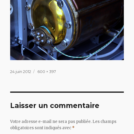
Publié
Taille
24 juin 2012
600 × 397
le
réelle
Laisser un commentaire
Votre adresse e-mail ne sera pas publiée.
Les champs
obligatoires sont indiqués avec
*