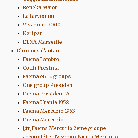
Reneka Major
La tarvisium
Visacrem 2000
Keripar
ETNA Marseille
Chromes d’antan
Faema Lambro
Conti Prestina
Faema e61 2 groups
One group President
Faema President 2G
Faema Urania 1958
Faema Mercurio 1953
Faema Mercurio
[:fr]Faema Mercurio 2eme groupe
accouplé[:en]V-group Faema Mercurio[:]