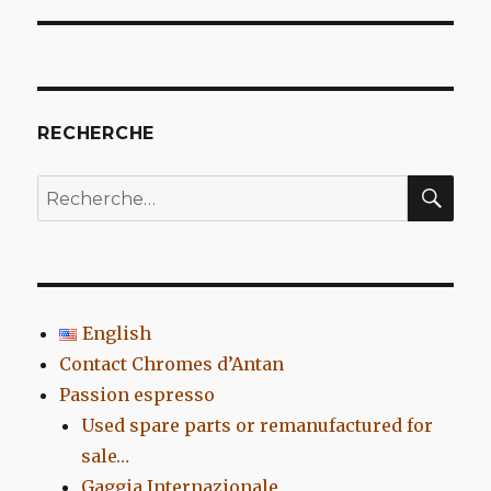
l’article
RECHERCHE
REC
Recherche
pour
:
English
Contact Chromes d’Antan
Passion espresso
Used spare parts or remanufactured for
sale…
Gaggia Internazionale