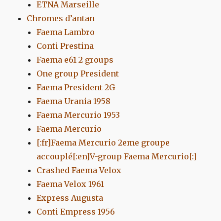
ETNA Marseille
Chromes d’antan
Faema Lambro
Conti Prestina
Faema e61 2 groups
One group President
Faema President 2G
Faema Urania 1958
Faema Mercurio 1953
Faema Mercurio
[:fr]Faema Mercurio 2eme groupe
accouplé[:en]V-group Faema Mercurio[:]
Crashed Faema Velox
Faema Velox 1961
Express Augusta
Conti Empress 1956