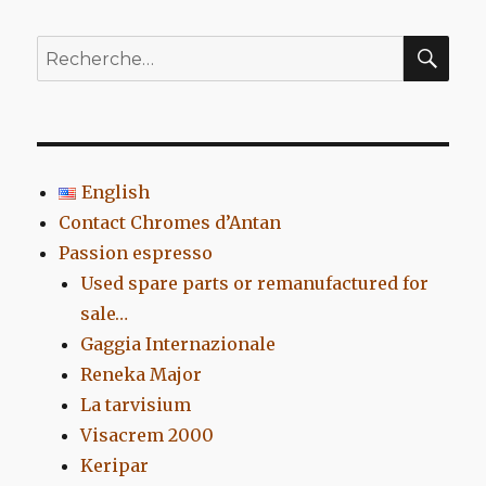
REC
Recherche
pour
:
English
Contact Chromes d’Antan
Passion espresso
Used spare parts or remanufactured for
sale…
Gaggia Internazionale
Reneka Major
La tarvisium
Visacrem 2000
Keripar