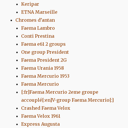
Keripar
ETNA Marseille
Chromes d’antan
Faema Lambro
Conti Prestina
Faema e61 2 groups
One group President
Faema President 2G
Faema Urania 1958
Faema Mercurio 1953
Faema Mercurio
[:fr]Faema Mercurio 2eme groupe
accouplé[:en]V-group Faema Mercurio[:]
Crashed Faema Velox
Faema Velox 1961
Express Augusta