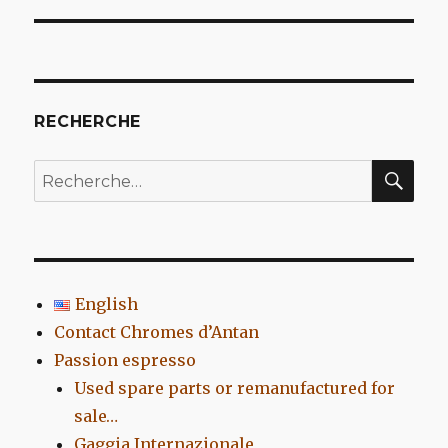
l’article
RECHERCHE
REC
Recherche
pour
:
English
Contact Chromes d’Antan
Passion espresso
Used spare parts or remanufactured for
sale…
Gaggia Internazionale