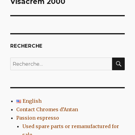
Visacrem 2000
l’article
RECHERCHE
REC
Recherche
pour
:
English
Contact Chromes d’Antan
Passion espresso
Used spare parts or remanufactured for
sale…