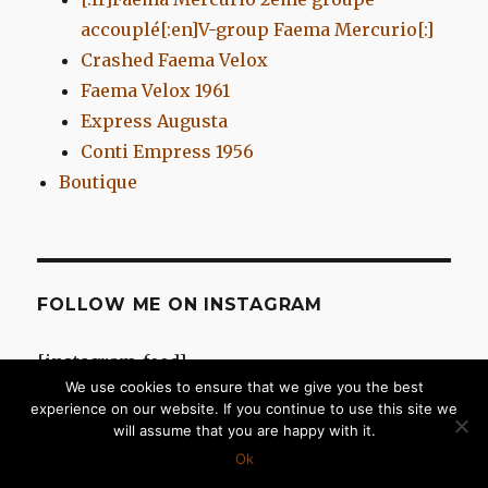
accouplé[:en]V-group Faema Mercurio[:]
Crashed Faema Velox
Faema Velox 1961
Express Augusta
Conti Empress 1956
Boutique
FOLLOW ME ON INSTAGRAM
[instagram-feed]
We use cookies to ensure that we give you the best
experience on our website. If you continue to use this site we
will assume that you are happy with it.
Chromes d'Antan
Fièrement propulsé par WordPress
Ok