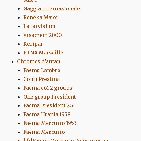
Gaggia Internazionale
Reneka Major
La tarvisium
Visacrem 2000
Keripar
ETNA Marseille
Chromes d’antan
Faema Lambro
Conti Prestina
Faema e61 2 groups
One group President
Faema President 2G
Faema Urania 1958
Faema Mercurio 1953
Faema Mercurio
[:fr]Faema Mercurio 2eme groupe