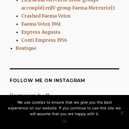
accouplé[:en]V-group Faema Mercurio[:]
Crashed Faema Velox
Faema Velox 1961
Express Augusta
Conti Empress 1956
Boutique
FOLLOW ME ON INSTAGRAM
[instagram-feed]
We use cookies to ensure that we give you the best
experience on our website. If you continue to use this site we
will assume that you are happy with it.
Chromes d'Antan
Fièrement propulsé par WordPress
Ok