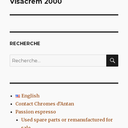
Visacrem 2000
l’article
RECHERCHE
REC
Recherche
pour
:
English
Contact Chromes d’Antan
Passion espresso
Used spare parts or remanufactured for
sale…