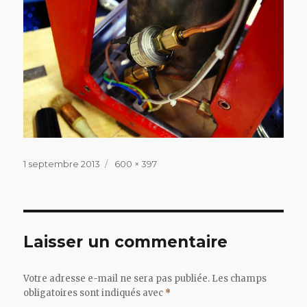
Publié
Taille
1 septembre 2013
600 × 397
le
réelle
Laisser un commentaire
Votre adresse e-mail ne sera pas publiée.
Les champs
obligatoires sont indiqués avec
*