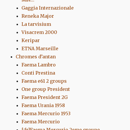
Gaggia Internazionale
Reneka Major
La tarvisium
Visacrem 2000
Keripar
ETNA Marseille
Chromes d’antan
Faema Lambro
Conti Prestina
Faema e61 2 groups
One group President
Faema President 2G
Faema Urania 1958
Faema Mercurio 1953
Faema Mercurio
[:fr]Faema Mercurio 2eme groupe