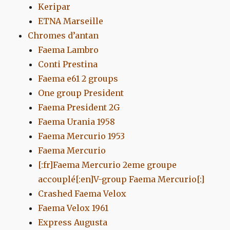
Keripar
ETNA Marseille
Chromes d’antan
Faema Lambro
Conti Prestina
Faema e61 2 groups
One group President
Faema President 2G
Faema Urania 1958
Faema Mercurio 1953
Faema Mercurio
[:fr]Faema Mercurio 2eme groupe
accouplé[:en]V-group Faema Mercurio[:]
Crashed Faema Velox
Faema Velox 1961
Express Augusta