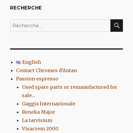
RECHERCHE
REC
Recherche
pour
:
English
Contact Chromes d’Antan
Passion espresso
Used spare parts or remanufactured for
sale…
Gaggia Internazionale
Reneka Major
La tarvisium
Visacrem 2000