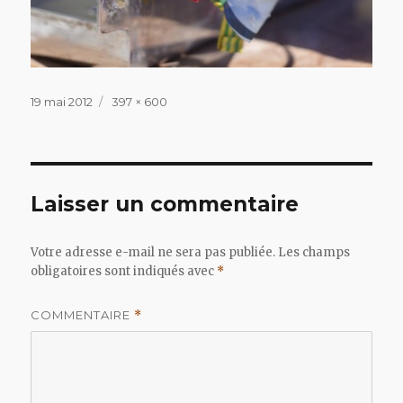
Publié
Taille
19 mai 2012
397 × 600
le
réelle
Laisser un commentaire
Votre adresse e-mail ne sera pas publiée.
Les champs
obligatoires sont indiqués avec
*
COMMENTAIRE
*