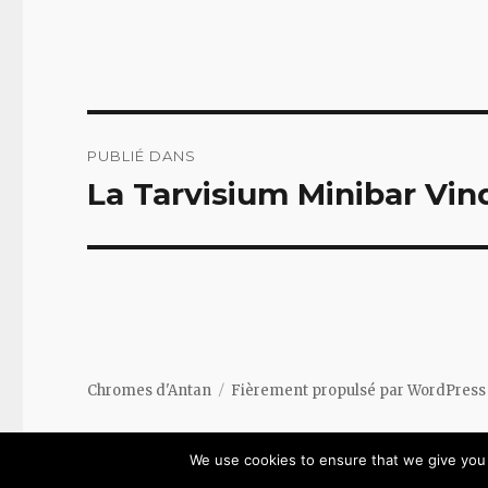
Navigation
PUBLIÉ DANS
de
La Tarvisium Minibar Vi
l’article
Chromes d'Antan
Fièrement propulsé par WordPress
We use cookies to ensure that we give you t