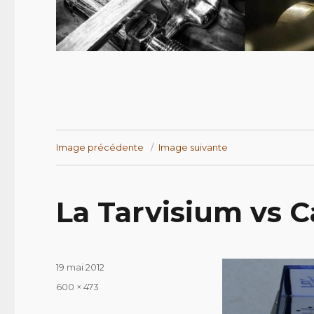
Image précédente
Image suivante
La Tarvisium vs C
Publié
19 mai 2012
le
Taille
600 × 473
réelle