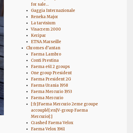
for sale…
Gaggia Internazionale
Reneka Major
La tarvisium
Visacrem 2000
Keripar
ETNA Marseille
Chromes d’antan
Faema Lambro
Conti Prestina
Faema e61 2 groups
One group President
Faema President 2G
Faema Urania 1958
Faema Mercurio 1953
Faema Mercurio
[:fr]Faema Mercurio 2eme groupe
accouplé[:en]V-group Faema
Mercurio[:]
Crashed Faema Velox
Faema Velox 1961