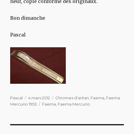
neuf, copie conforme des originaux.
Bon dimanche
Pascal
Auteur
Publié
Catégories
Pascal
4 mars 2012
Chromes d'antan
,
Faema
,
Faema
le
Étiquettes
Mercurio 1953
Faema
,
Faema Mercurio