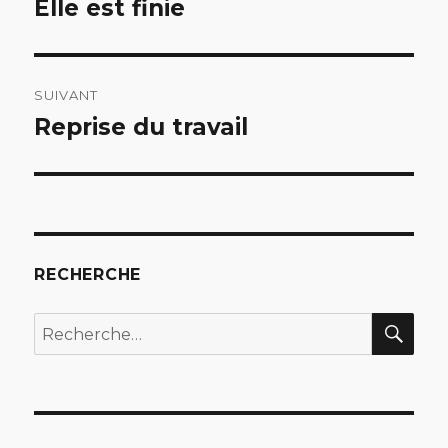
Elle est finie
Article
précédent :
l’article
SUIVANT
Reprise du travail
Article
suivant :
RECHERCHE
REC
Recherche
pour
: