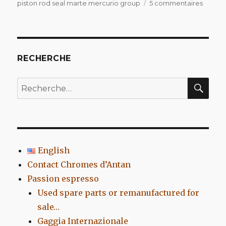
sur
piston rod seal marte mercurio group
5 commentaires
Pieces
détac
d’occa
refabri
à
RECHERCHE
vendr
REC
Recherche
pour
:
English
Contact Chromes d’Antan
Passion espresso
Used spare parts or remanufactured for
sale…
Gaggia Internazionale