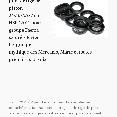
Joint de tige de
piston
24x16x5.5×7 en
NBR 120°C pour
groupe Faema
saturé à levier.
Le groupe
mythique des Mercurio, Marte et toutes
premières Urania.
Publié
Catégories
2 avril 2014
A vendre
,
Chromes d'antan
,
Pièces
le
Étiquettes
détachées
faema spare parts
,
joint de tige de piston
marte
,
joint de tige de piston mercurio
,
piston rod seal
,