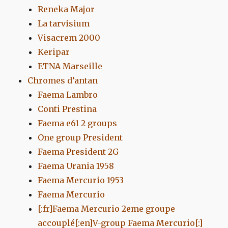
Reneka Major
La tarvisium
Visacrem 2000
Keripar
ETNA Marseille
Chromes d’antan
Faema Lambro
Conti Prestina
Faema e61 2 groups
One group President
Faema President 2G
Faema Urania 1958
Faema Mercurio 1953
Faema Mercurio
[:fr]Faema Mercurio 2eme groupe
accouplé[:en]V-group Faema Mercurio[:]