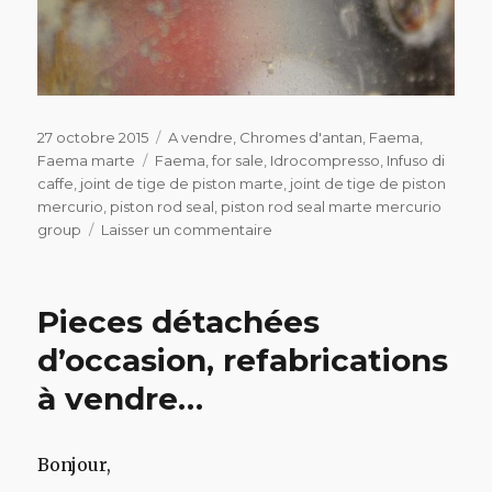
Publié
Catégories
27 octobre 2015
A vendre
,
Chromes d'antan
,
Faema
,
le
Étiquettes
Faema marte
Faema
,
for sale
,
Idrocompresso
,
Infuso di
caffe
,
joint de tige de piston marte
,
joint de tige de piston
mercurio
,
piston rod seal
,
piston rod seal marte mercurio
sur
group
Laisser un commentaire
Faema
Marte
2
Pieces détachées
groupes
à
d’occasion, refabrications
vendre
à vendre…
Bonjour,