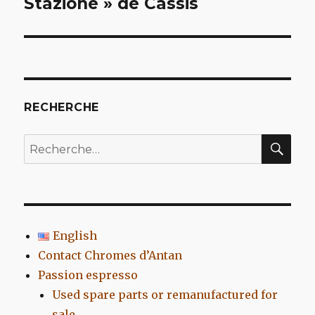
Stazione » de Cassis
l’article
RECHERCHE
REC
Recherche
pour
:
English
Contact Chromes d’Antan
Passion espresso
Used spare parts or remanufactured for
sale…