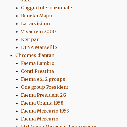
Gaggia Internazionale
Reneka Major
La tarvisium
Visacrem 2000
Keripar
ETNA Marseille
Chromes d’antan
Faema Lambro
Conti Prestina
Faema e61 2 groups
One group President
Faema President 2G
Faema Urania 1958
Faema Mercurio 1953
Faema Mercurio
[:fr]Faema Mercurio 2eme groupe