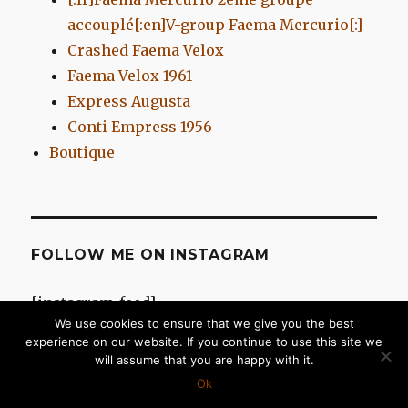
accouplé[:en]V-group Faema Mercurio[:]
Crashed Faema Velox
Faema Velox 1961
Express Augusta
Conti Empress 1956
Boutique
FOLLOW ME ON INSTAGRAM
[instagram-feed]
We use cookies to ensure that we give you the best
experience on our website. If you continue to use this site we
will assume that you are happy with it.
Chromes d'Antan
Fièrement propulsé par WordPress
Ok