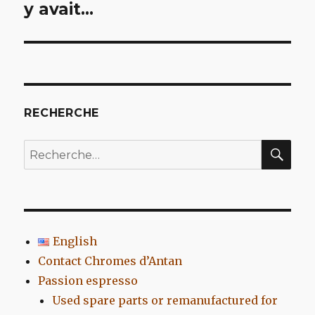
y avait…
l’article
RECHERCHE
REC
Recherche
pour
:
English
Contact Chromes d’Antan
Passion espresso
Used spare parts or remanufactured for