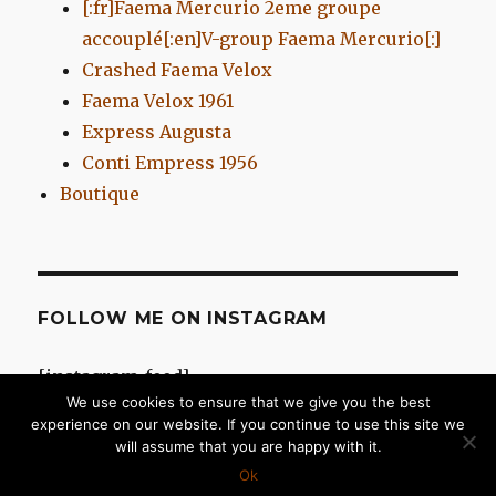
[:fr]Faema Mercurio 2eme groupe
accouplé[:en]V-group Faema Mercurio[:]
Crashed Faema Velox
Faema Velox 1961
Express Augusta
Conti Empress 1956
Boutique
FOLLOW ME ON INSTAGRAM
[instagram-feed]
We use cookies to ensure that we give you the best
experience on our website. If you continue to use this site we
will assume that you are happy with it.
Chromes d'Antan
Fièrement propulsé par WordPress
Ok