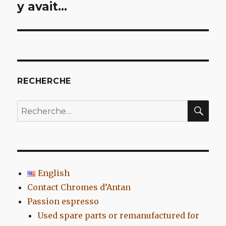
y avait…
l’article
RECHERCHE
REC
Recherche
pour
:
English
Contact Chromes d’Antan
Passion espresso
Used spare parts or remanufactured for