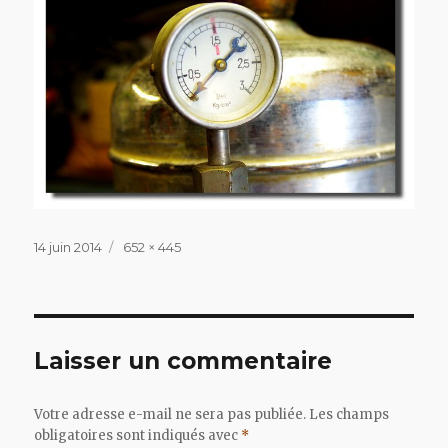
Publié
Taille
14 juin 2014
652 × 445
le
réelle
Laisser un commentaire
Votre adresse e-mail ne sera pas publiée.
Les champs
obligatoires sont indiqués avec
*