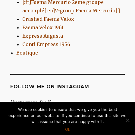
[:fr]Faema Mercurio 2eme groupe
accouplé[:en]V-group Faema Mercurio[:]
Crashed Faema Velox
Faema Velox 1961
Express Augusta
Conti Empress 1956
Boutique
FOLLOW ME ON INSTAGRAM
[instagram-feed]
We use cookies to ensure that we give you the best
experience on our website. If you continue to use this site we
will assume that you are happy with it.
Chromes d'Antan
Fièrement propulsé par WordPress
Ok