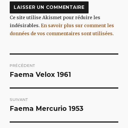
Ce site utilise Akismet pour réduire les
indésirables.
En savoir plus sur comment les
données de vos commentaires sont utilisées
.
Navigation
PRÉCÉDENT
de
Faema Velox 1961
Article
précédent :
l’article
SUIVANT
Faema Mercurio 1953
Article
suivant :