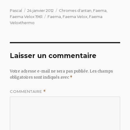
Auteur
Publié
Catégories
Pascal
24 janvier 2012
Chromes d'antan
,
Faema
,
le
Étiquettes
Faema Velox 1961
Faema
,
Faema Velox
,
Faema
Veloxthermo
Laisser un commentaire
Votre adresse e-mail ne sera pas publiée.
Les champs
obligatoires sont indiqués avec
*
COMMENTAIRE
*