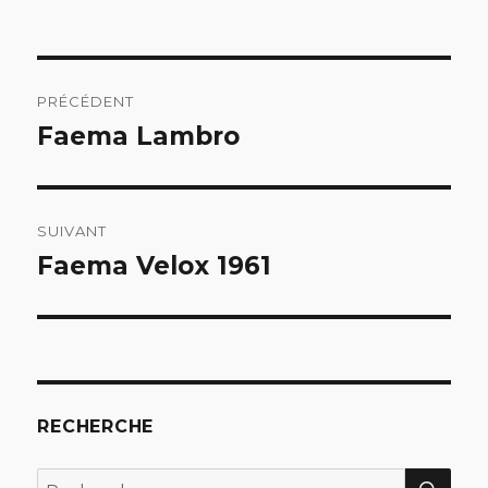
Navigation
PRÉCÉDENT
de
Faema Lambro
Article
précédent :
l’article
SUIVANT
Faema Velox 1961
Article
suivant :
RECHERCHE
REC
Recherche