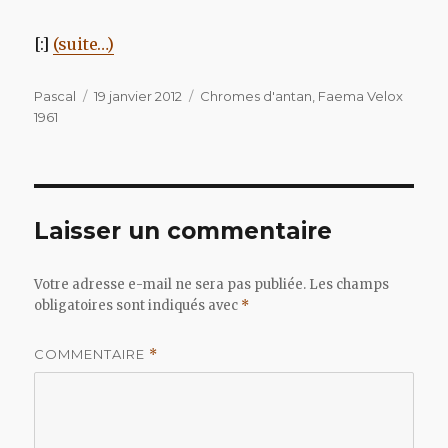
[:]
(suite…)
Auteur
Publié
Catégories
Pascal
19 janvier 2012
Chromes d'antan
,
Faema Velox
le
1961
Laisser un commentaire
Votre adresse e-mail ne sera pas publiée.
Les champs
obligatoires sont indiqués avec
*
COMMENTAIRE
*