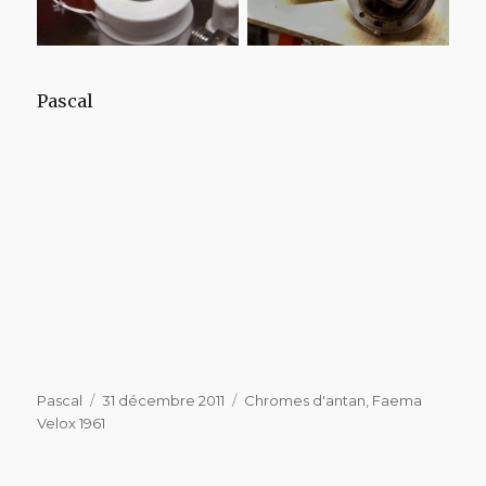
Pascal
Auteur
Publié
Catégories
Pascal
31 décembre 2011
Chromes d'antan
,
Faema
le
Velox 1961