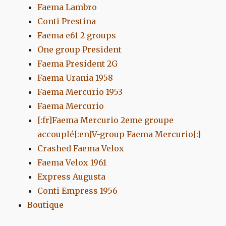
Faema Lambro
Conti Prestina
Faema e61 2 groups
One group President
Faema President 2G
Faema Urania 1958
Faema Mercurio 1953
Faema Mercurio
[:fr]Faema Mercurio 2eme groupe
accouplé[:en]V-group Faema Mercurio[:]
Crashed Faema Velox
Faema Velox 1961
Express Augusta
Conti Empress 1956
Boutique